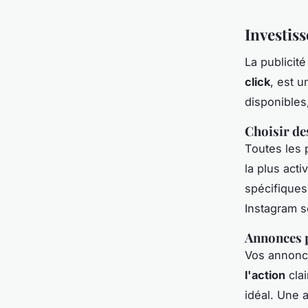
Investiss
La publicit
click
, est u
disponibles
Choisir de
Toutes les 
la plus act
spécifiques
Instagram s
Annonces p
Vos annonce
l'action
clai
idéal. Une 