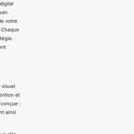
igital
uer.
de votre
s. Chaque
tégie.
ont
 visuel
ention et
 conçue :
t ainsi