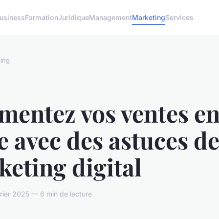
usiness
Formation
Juridique
Management
Marketing
Services
ing
mentez vos ventes e
e avec des astuces d
eting digital
vrier 2025 — 6 min de lecture