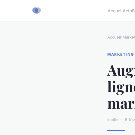
Accueil
Actu
B
Accueil
›
Market
MARKETING
Aug
lign
mark
lucille — 6 fé