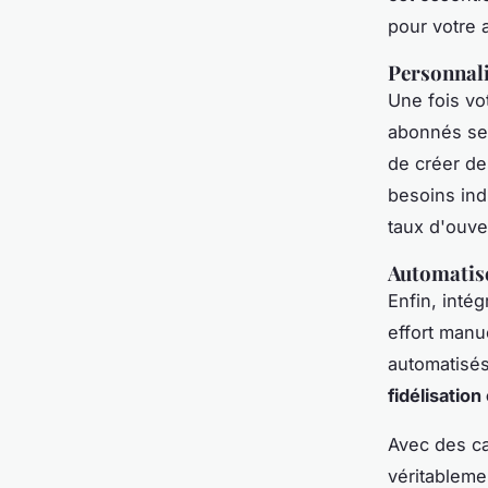
pour votre 
Personnal
Une fois vo
abonnés sel
de créer d
besoins ind
taux d'ouve
Automatise
Enfin, inté
effort manu
automatisés
fidélisation
Avec des ca
véritableme