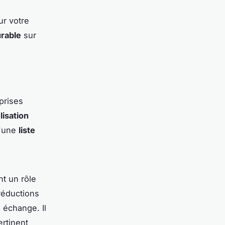
ur votre
rable
sur
prises
lisation
d'une
liste
t un rôle
réductions
n échange. Il
ertinent