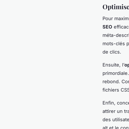
Optimise
Pour maxim
SEO
efficac
méta-descri
mots-clés pe
de clics.
Ensuite, l’
o
primordiale.
rebond. Com
fichiers CS
Enfin, con
attirer un t
des utilisat
alt et le co