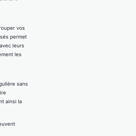
grouper vos
ssés permet
avec leurs
ement les
gulière sans
ire
t ainsi la
peuvent