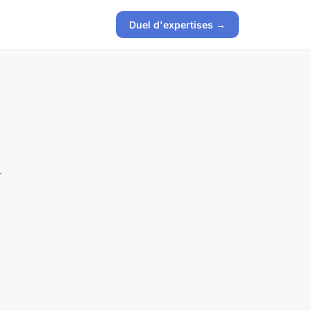
Duel d'expertises →
n
e