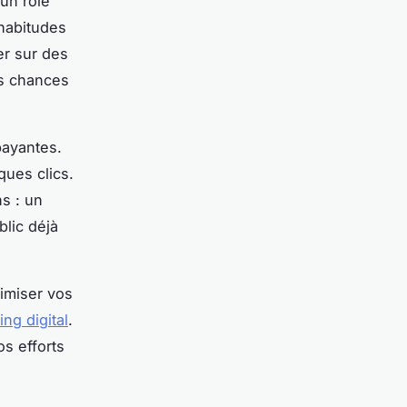
un rôle
 habitudes
er sur des
es chances
payantes.
ques clics.
s : un
lic déjà
imiser vos
ng digital
.
os efforts