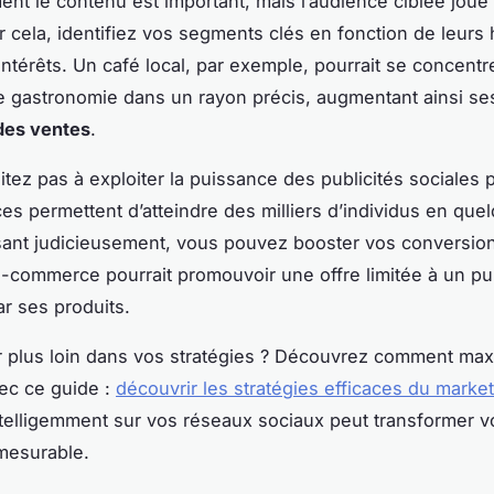
nt le contenu est important, mais l’audience ciblée joue 
ur cela, identifiez vos segments clés en fonction de leurs
 intérêts. Un café local, par exemple, pourrait se concentr
 gastronomie dans un rayon précis, augmentant ainsi s
des ventes
.
sitez pas à exploiter la puissance des publicités sociales 
s permettent d’atteindre des milliers d’individus en quel
sant judicieusement, vous pouvez booster vos conversion
-commerce pourrait promouvoir une offre limitée à un pub
ar ses produits.
er plus loin dans vos stratégies ? Découvrez comment max
vec ce guide :
découvrir les stratégies efficaces du marketi
intelligemment sur vos réseaux sociaux peut transformer v
mesurable.