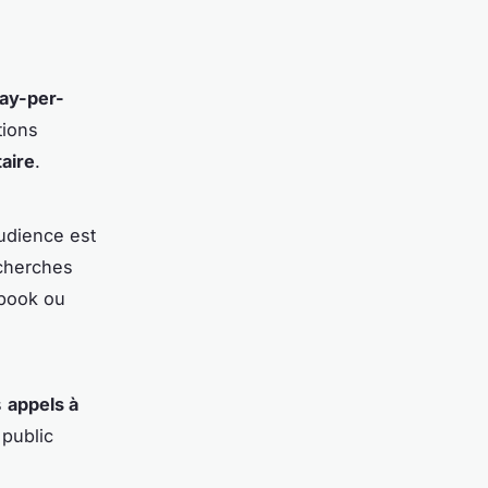
ay-per-
tions
taire
.
audience est
echerches
ebook ou
s
appels à
 public