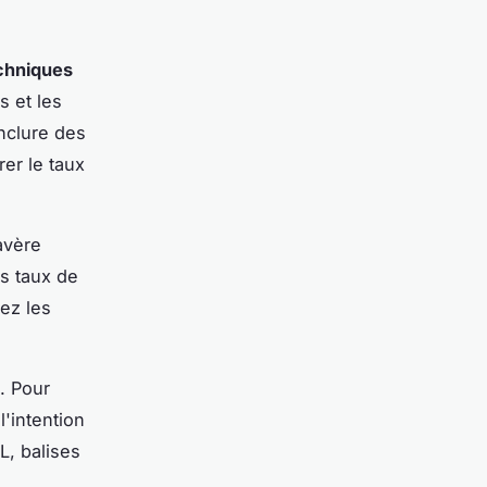
chniques
s et les
nclure des
rer le taux
avère
es taux de
ez les
. Pour
l'intention
L, balises