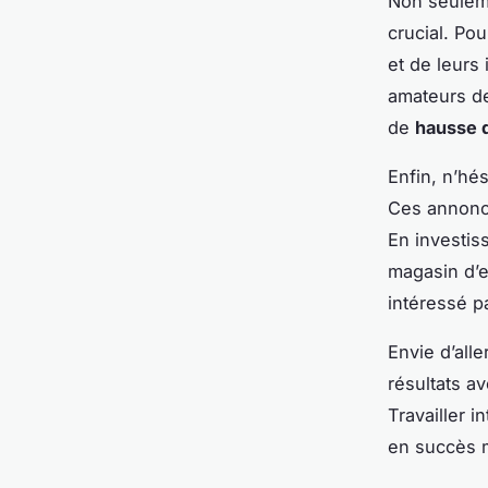
Non seuleme
crucial. Po
et de leurs
amateurs de
de
hausse 
Enfin, n’hé
Ces annonce
En investis
magasin d’e
intéressé p
Envie d’all
résultats a
Travailler 
en succès 