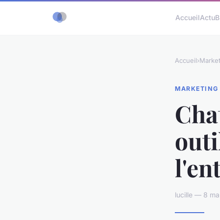
Accueil
Actu
B
Accueil
›
Market
MARKETING
Chat
outi
l'en
lucille — 8 m