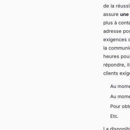
de la réussi
assure
une 
plus à cont
adresse pos
exigences 
la communic
heures pour
répondre, i
clients exi
Au momen
Au momen
Pour obt
Etc.
La disponibi