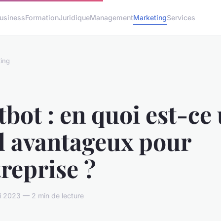
usiness
Formation
Juridique
Management
Marketing
Services
ing
bot : en quoi est-ce
l avantageux pour
treprise ?
ai 2023 — 2 min de lecture