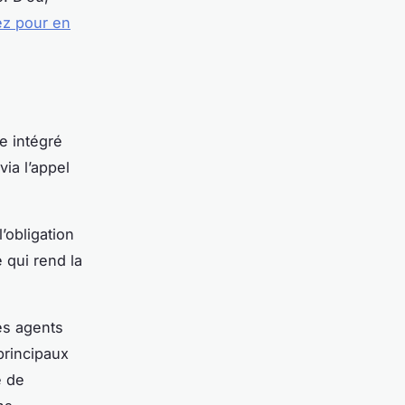
ez pour en
e intégré
ia l’appel
l’obligation
té qui rend la
s agents
principaux
e de