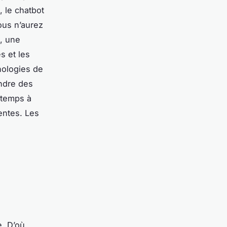
, le chatbot
ous n’aurez
é, une
s et les
nologies de
endre des
 temps à
entes. Les
e. D’où,