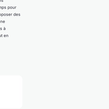
ns
emps pour
roposer des
 ne
s à
ut en