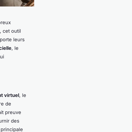
breux
 cet outil
porte leurs
cielle
, le
ui
t virtuel
, le
re de
fait preuve
urnir des
 principale