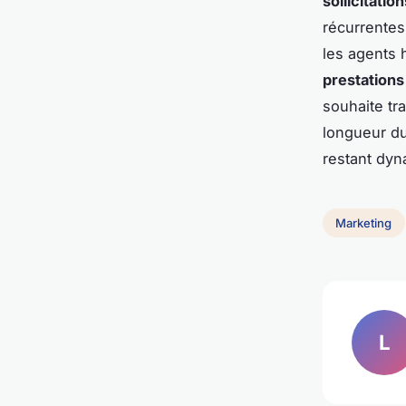
sollicitatio
récurrentes
les agents 
prestations
souhaite tr
longueur du 
restant dy
Marketing
L