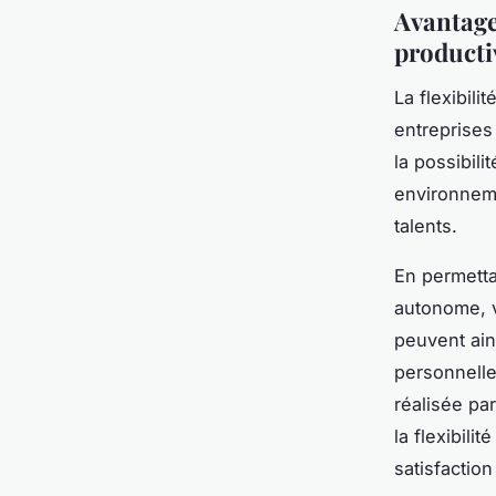
Avantages
productiv
La flexibili
entreprises
la possibili
environneme
talents.
En permetta
autonome, v
peuvent ains
personnelle
réalisée pa
la flexibili
satisfactio