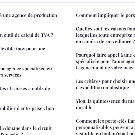
à une agence de production
Comment impliquer le pers
Quelles sont les raisons fo
n outil de calcul de TVA ?
lesquelles toute entreprise 
en caméra de surveillance ?
flexible inox pour une
e
Pourquoi faire appel à une 
spécialisée pour l'aménagem
l'agencement de votre maga
une agence spécialisée en
es services
Les critères pour choisir u
d'expédition en plastique
es et caisses à outils de
Ylon, la quintessence du ma
durable
obilier d'entreprise : bon
Comment les porte-clés fl
personnalisables peuvent ac
 la douane dans le circuit
visibilité en tant qu'objet pu
d'un colis ?