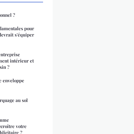
onnel ?
ndamentales pour
devrait s'équiper
entreprise
ent intérieur et
sin ?
ne enveloppe
rquage au sol
amme
croître votre
blicitaire ?