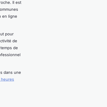
oche. Il est
s communes
n en ligne
out pour
ctivité de
r temps de
ofessionnel
es dans une
s heures