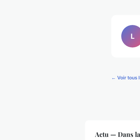
L
← Voir tous l
Actu — Dans l