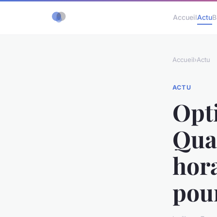
Accueil
Actu
B
Accueil
›
Actu
ACTU
Opti
Quan
hora
pour