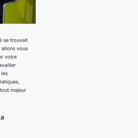
é se trouvait
s allons vous
r votre
vailler
 les
ratiques,
atout majeur
la