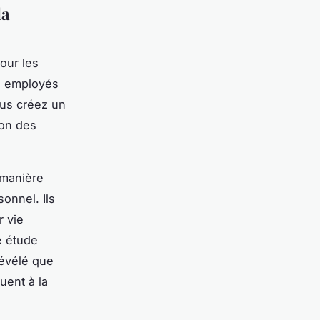
la
pour les
os employés
vous créez un
ion des
 manière
onnel. Ils
r vie
e étude
révélé que
buent à la