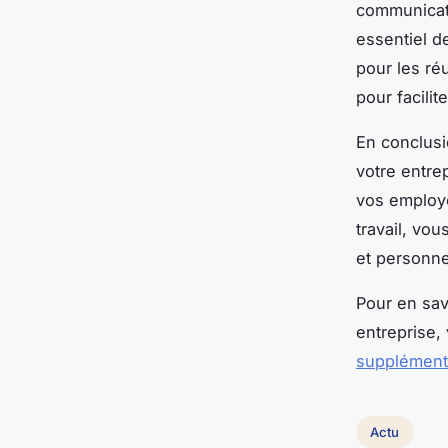
communicati
essentiel d
pour les réu
pour facili
En conclusio
votre entrep
vos employé
travail, vo
et personne
Pour en sav
entreprise,
supplément
Actu