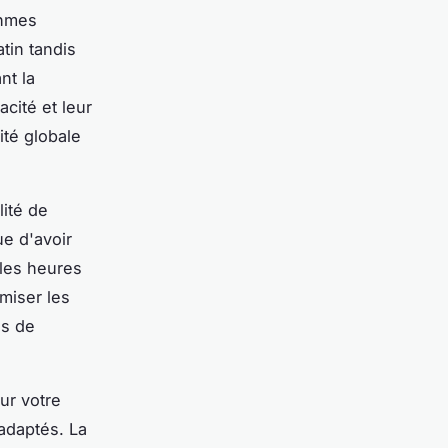
thmes
tin tandis
nt la
acité et leur
ité globale
lité de
ue d'avoir
les heures
imiser les
as de
ur votre
 adaptés. La