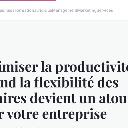
usiness
Formation
Juridique
Management
Marketing
Services
miser la productivité
d la flexibilité des
ires devient un atou
 votre entreprise