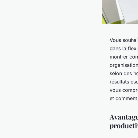
Vous souhait
dans la flex
montrer com
organisatio
selon des ho
résultats es
vous compren
et comment 
Avantages
productiv