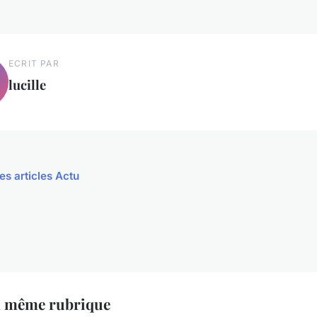
ECRIT PAR
lucille
es articles Actu
a même rubrique