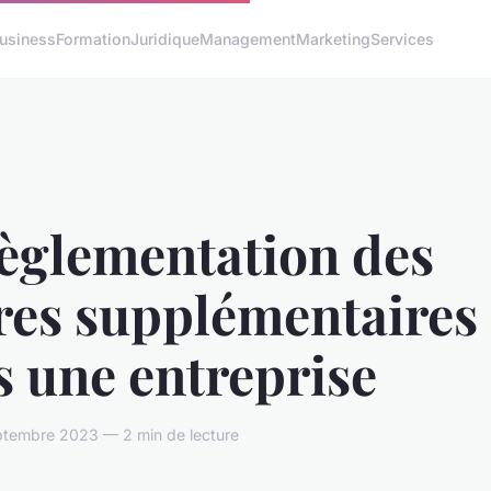
usiness
Formation
Juridique
Management
Marketing
Services
règlementation des
res supplémentaires
 une entreprise
eptembre 2023 — 2 min de lecture