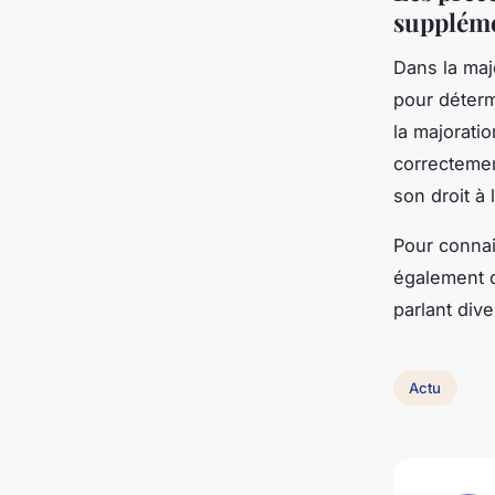
suppléme
Dans la maj
pour déterm
la majorati
correctemen
son droit à 
Pour connait
également q
parlant div
Actu