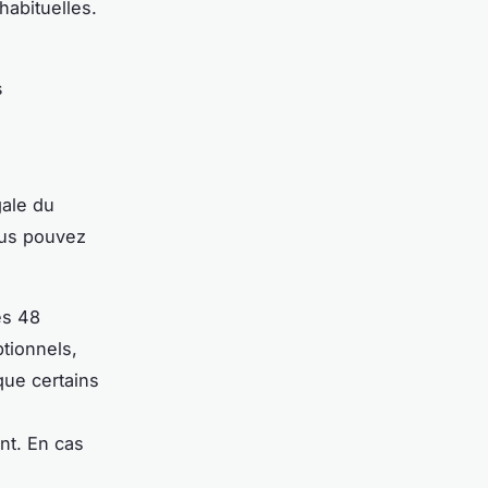
habituelles.
s
gale du
ous pouvez
es 48
tionnels,
que certains
nt. En cas