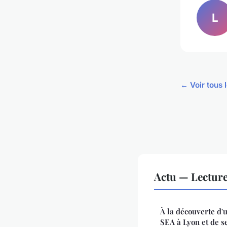
L
← Voir tous l
Actu — Lectur
À la découverte d'
SEA à Lyon et de s