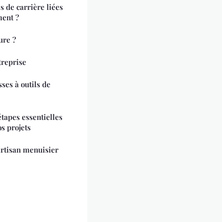
s de carrière liées
ment ?
ure ?
treprise
sses à outils de
étapes essentielles
os projets
artisan menuisier