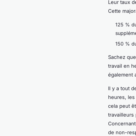
Leur taux d
Cette major
125 % du
suppléme
150 % du
Sachez que 
travail en 
également a
Il y a tout
heures, les
cela peut ê
travailleur
Concernant 
de non-resp