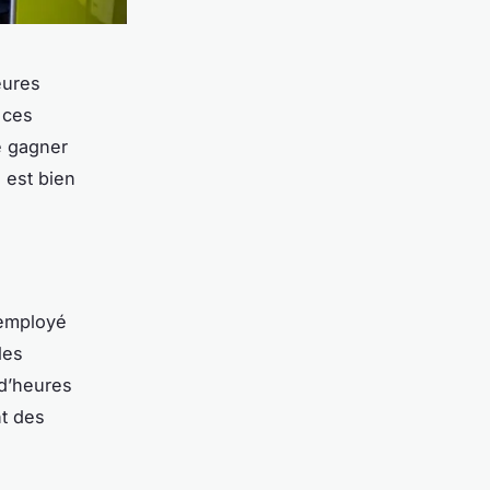
eures
 ces
e gagner
 est bien
 employé
les
 d’heures
nt des