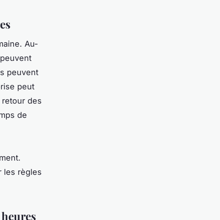
es
maine. Au-
i peuvent
es peuvent
rise peut
n retour des
emps de
n
oment.
 les règles
 heures