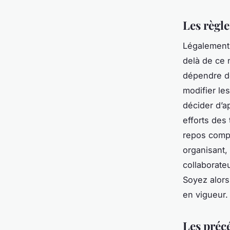
Les règl
Légalement,
delà de ce 
dépendre de
modifier le
décider d’a
efforts des
repos compe
organisant,
collaborate
Soyez alors
en vigueur.
Les préc