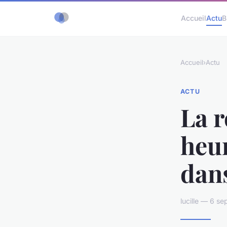
Accueil
Actu
B
Accueil
›
Actu
ACTU
La 
heu
dans
lucille — 6 s