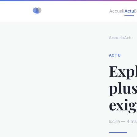
Accueil
Actu
B
Accueil
›
Actu
ACTU
Expl
plus
exig
lucille — 4 m