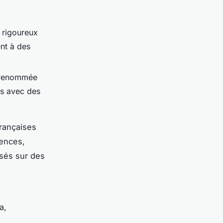
 rigoureux
ent à des
e renommée
ts avec des
françaises
iences,
sés sur des
a,