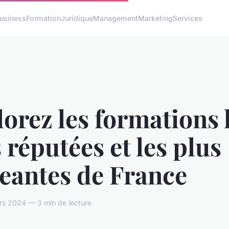
usiness
Formation
Juridique
Management
Marketing
Services
orez les formations 
 réputées et les plus
eantes de France
ars 2024 — 3 min de lecture