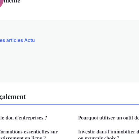
lucille
es articles Actu
également
le don d'entreprises ?
Pourquoi utiliser un outil d
formations essentielles sur
Investir dans l'immobilier d
estissement en ligne ?
ou mauvais choix ?