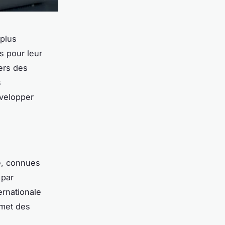
 plus
 pour leur
vers des
s
évelopper
e, connues
 par
ernationale
mmet des