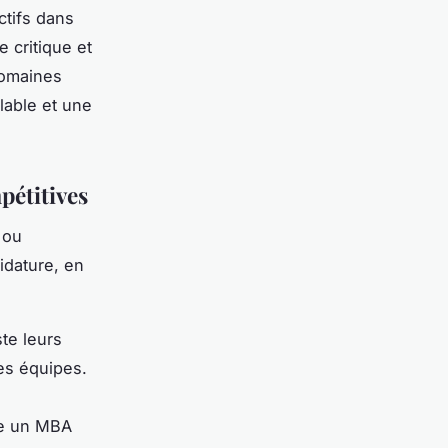
tifs dans
 critique et
domaines
lable et une
pétitives
ou
idature, en
te leurs
des équipes.
ire un MBA