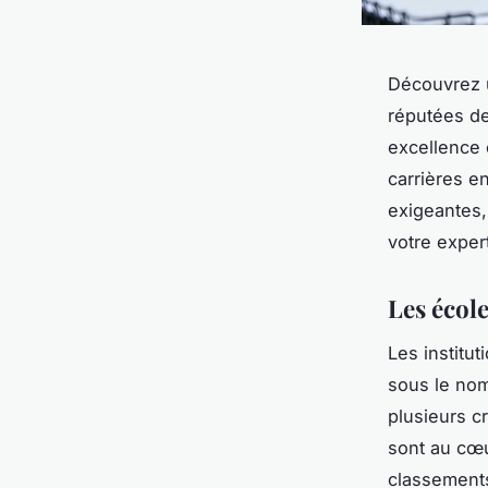
Découvrez u
réputées d
excellence e
carrières e
exigeantes,
votre exper
Les école
Les institu
sous le no
plusieurs c
sont au cœu
classement