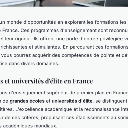
n monde d'opportunités en explorant les formations les
e France. Ces programmes d'enseignement sont reconnus
t leur rigueur. Ils offrent une porte d'entrée privilégiée 
nrichissantes et stimulantes. En parcourant ces formation
 vous pourrez acquérir des compétences de pointe et d
tise dans divers domaines.
s et universités d'élite en France
tions d'enseignement supérieur de premier plan en Franc
m de
grandes écoles
et
universités d'élite
, se distinguent
ritères. L'excellence académique et la reconnaissance int
r de ces critères, propulsant ces établissements au so
s académiques mondiaux.