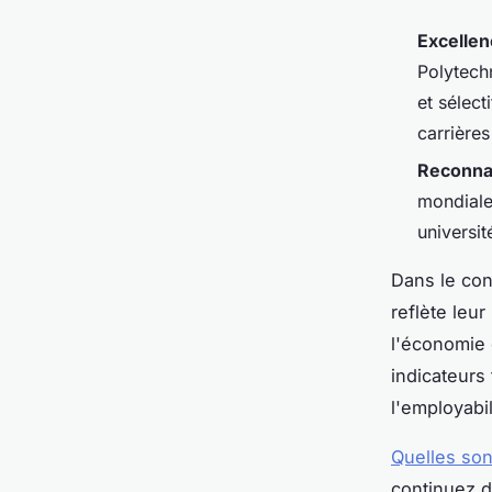
Excelle
Polytech
et sélect
carrières
Reconnai
mondiale 
universi
Dans le con
reflète leu
l'économie 
indicateurs 
l'employabi
Quelles sont
continuez de