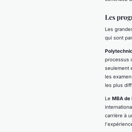
Les prog
Les grandes
qui sont pa
Polytechni
processus d
seulement e
les examens
les plus dif
Le
MBA de 
internationa
carrière à 
l'expérience