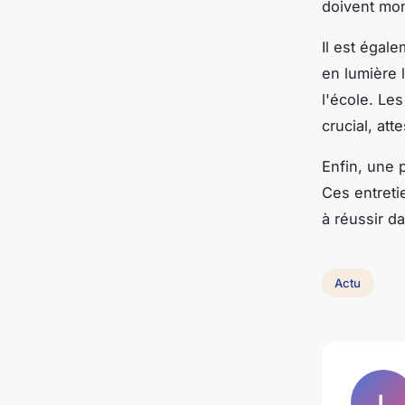
doivent mon
Il est égal
en lumière 
l'école. Le
crucial, at
Enfin, une 
Ces entretie
à réussir d
Actu
L