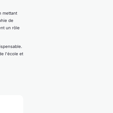
n mettant
phie de
nt un rôle
dispensable.
de l'école et