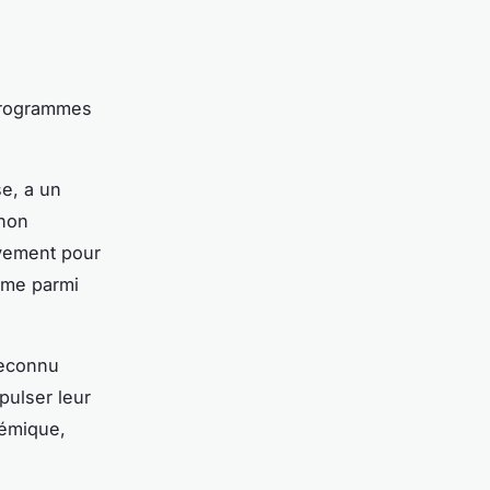
 programmes
se, a un
 non
ivement pour
mme parmi
Reconnu
pulser leur
démique,