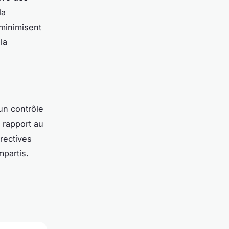
la
 minimisent
la
un contrôle
r rapport au
rrectives
mpartis.