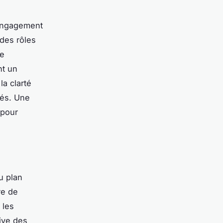
'engagement
 des rôles
ne
nt un
la clarté
ixés. Une
 pour
u plan
re de
 les
ive des