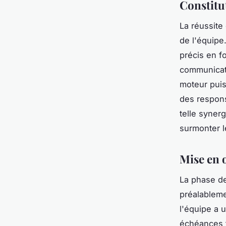
Constitu
La réussite
de l'équipe
précis en f
communicat
moteur puiss
des responsa
telle syner
surmonter l
Mise en 
La phase de
préalableme
l'équipe a 
échéances f