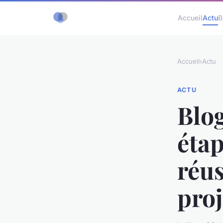
Accueil
Actu
B
Accueil
›
Actu
ACTU
Blog
étap
réus
proj