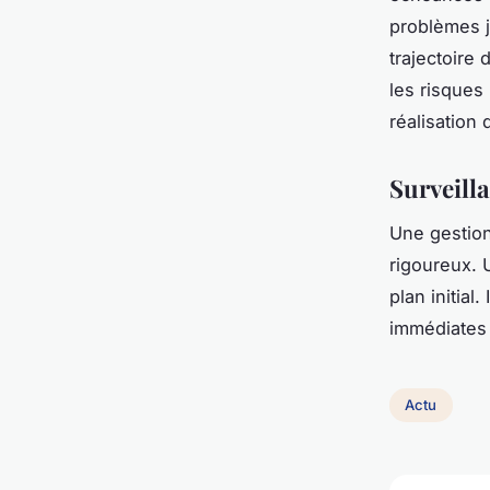
problèmes j
trajectoire 
les risques
réalisation 
Surveilla
Une gestion
rigoureux. U
plan initial
immédiates p
Actu