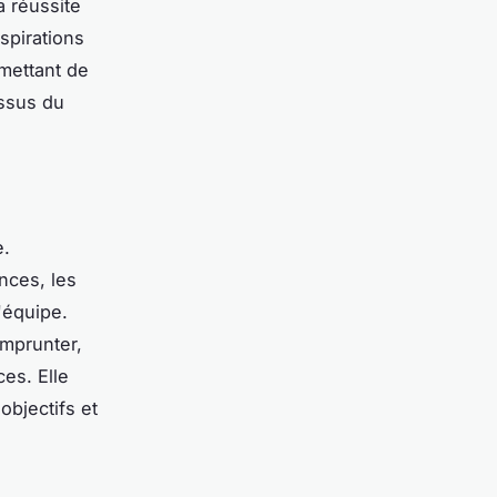
a réussite
spirations
rmettant de
essus du
e.
nces, les
'équipe.
emprunter,
ces. Elle
objectifs et