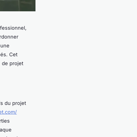
fessionnel,
ordonner
 une
és. Cet
 de projet
fs du projet
et.com/
rties
haque