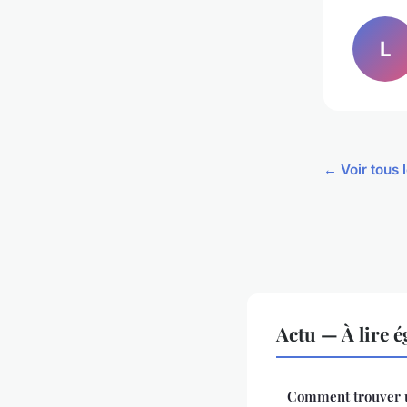
L
← Voir tous l
Actu — À lire 
Comment trouver u