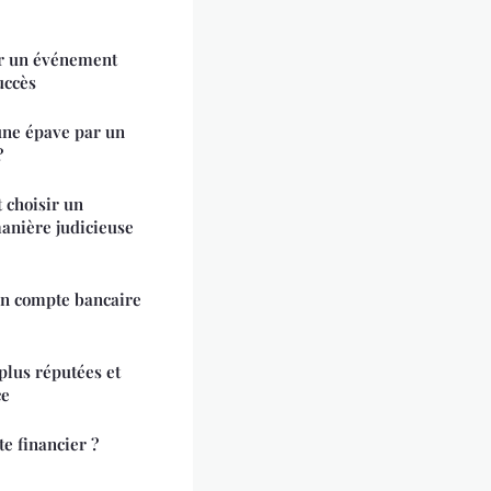
er un événement
uccès
une épave par un
?
 choisir un
anière judicieuse
un compte bancaire
plus réputées et
ce
e financier ?