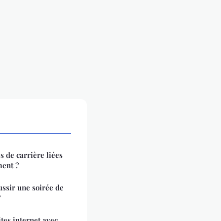
s de carrière liées
ment ?
ssir une soirée de
?
tes internet avec