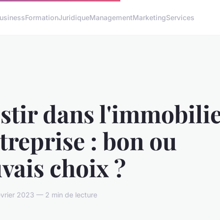
usiness
Formation
Juridique
Management
Marketing
Services
stir dans l'immobili
treprise : bon ou
vais choix ?
février 2023 — 2 min de lecture