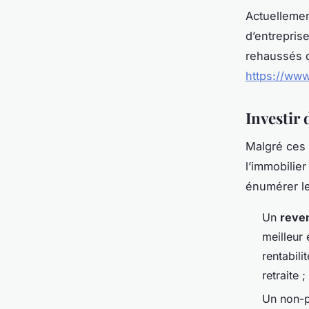
Actuellement
d’entreprise
rehaussés d
https://www
Investir 
Malgré ces 
l’immobilier
énumérer les
Un
reven
meilleur
rentabili
retraite ;
Un non-