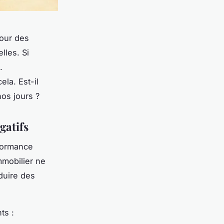
pour des
lles. Si
.
la. Est-il
nos jours ?
égatifs
rformance
mmobilier ne
duire des
ts :