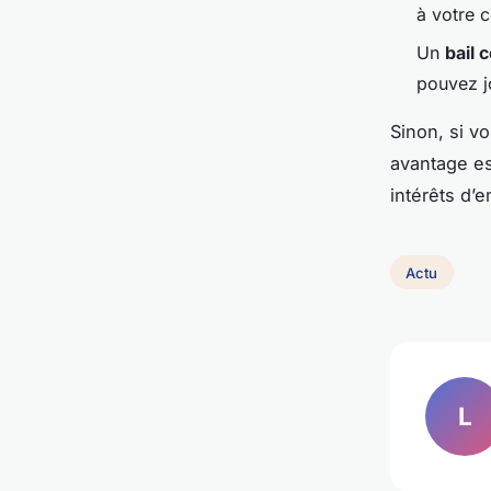
à votre c
Un
bail 
pouvez j
Sinon, si v
avantage es
intérêts d’e
Actu
L