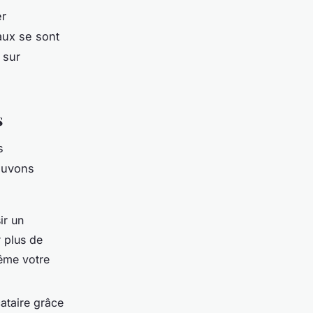
er
caux se sont
 sur
s
s
pouvons
ir un
 plus de
même votre
cataire grâce