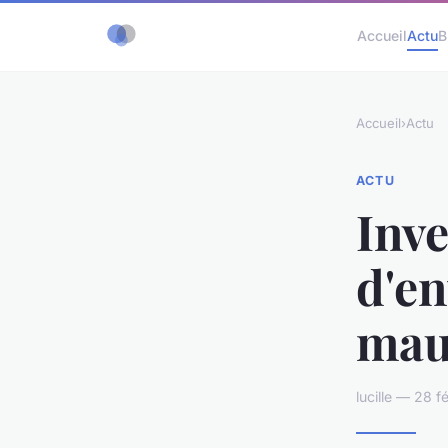
Accueil
Actu
B
Accueil
›
Actu
ACTU
Inve
d'en
mau
lucille — 28 