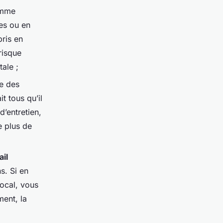
comme
es ou en
pris en
risque
tale ;
te des
t tous qu’il
d’entretien,
e plus de
ail
s. Si en
local, vous
ment, la