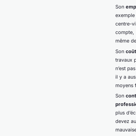
Son
emp
exemple 
centre-vi
compte, i
même de d
Son
coû
travaux p
n’est pas
il y a au
moyens f
Son
cont
professi
plus d’éc
devez au
mauvaise 