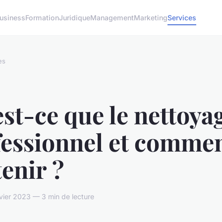
usiness
Formation
Juridique
Management
Marketing
Services
es
st-ce que le nettoya
fessionnel et comme
tenir ?
nvier 2023 — 3 min de lecture