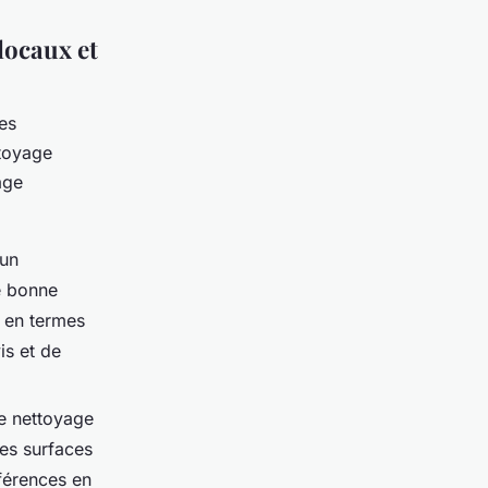
locaux et
es
ttoyage
age
 un
e bonne
e en termes
is et de
de nettoyage
les surfaces
férences en