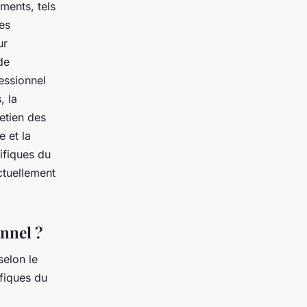
ments, tels
es
ur
de
essionnel
, la
retien des
e et la
ifiques du
ctuellement
onnel ?
selon le
ifiques du