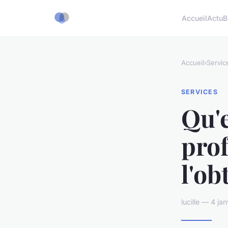
Accueil
Actu
B
Accueil
›
Servic
SERVICES
Qu'e
pro
l'ob
lucille — 4 ja