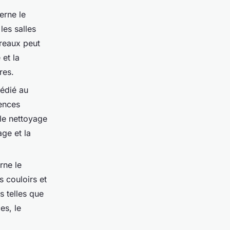
erne le
les salles
ureaux peut
 et la
res.
dédié au
dences
 le nettoyage
age et la
rne le
s couloirs et
 telles que
es, le