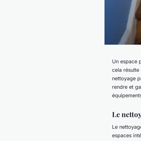
Un espace pr
cela résulte
nettoyage pr
rendre et g
équipements
Le nettoy
Le nettoyage
espaces inté