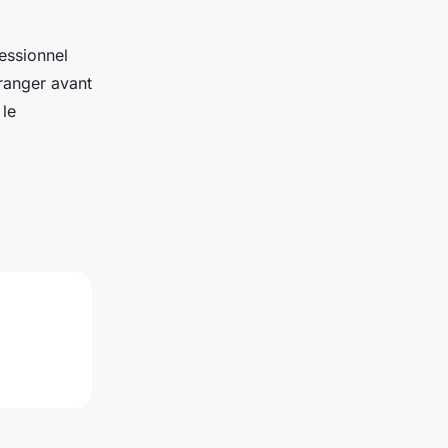
essionnel
 ranger avant
 le