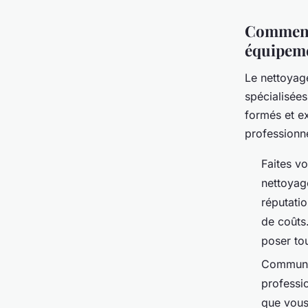
Comment 
équipeme
Le nettoyag
spécialisée
formés et e
professionne
Faites v
nettoyag
réputati
de coûts
poser to
Communiq
professio
que vous