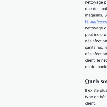
nettoyage pr
que des mai
magasins. Si
https://www.
nettoyage q
peut inclure
désinfection
sanitaires, 
désinfection
client, le n
ou de manièr
Quels son
Il existe pl
type de bâti
client.