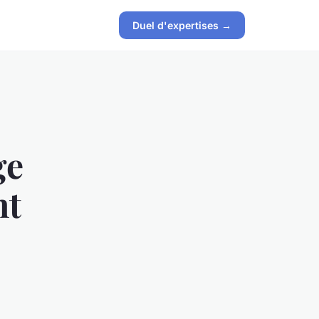
Duel d'expertises →
ge
nt