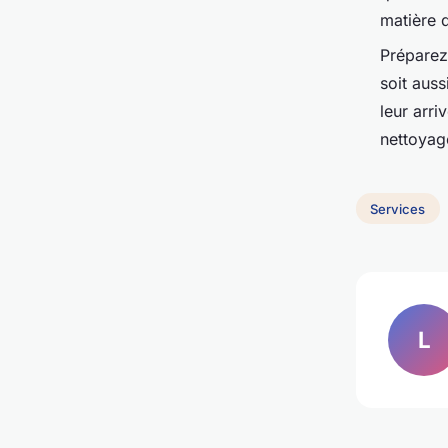
matière 
Préparez
soit aus
leur arri
nettoyag
Services
L